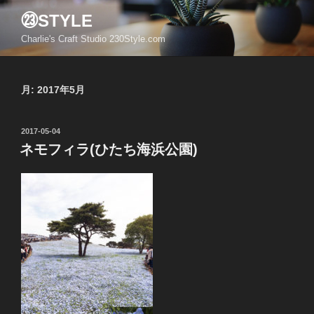
コ
㉓STYLE
ン
Charlie's Craft Studio 230Style.com
テ
ン
ツ
月:
2017年5月
へ
ス
キ
投
2017-05-04
ッ
稿
ネモフィラ(ひたち海浜公園)
日:
プ