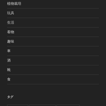
植物栽培
玩具
生活
着物
趣味
車
酒
靴
食
タグ