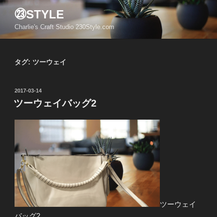
コ
㉓STYLE
ン
Charlie's Craft Studio 230Style.com
テ
ン
ツ
タグ:
ツーウェイ
へ
ス
キ
投
2017-03-14
ッ
稿
ツーウェイバッグ2
日:
プ
ツーウェイ
バッグ2