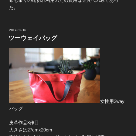
布も余りの端切れ利用のため費用は金具代のみであっ
た。
投
2017-02-16
稿
ツーウェイバッグ
日:
女性用2way
バッグ
皮革作品3作目
大きさは27cmx20cm