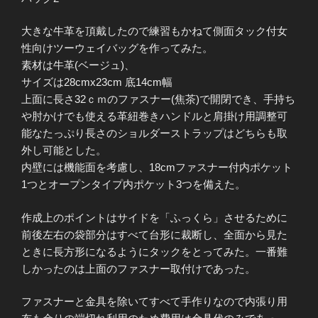
大きな牛革を頂戴したので練習もかねて側面タック付女
性向けツーウェイバッグを作ってみた。
素材は牛革(ベージュ)、
サイズは28cmx23cm 底14cm幅
上面に長さ32ｃｍのファスナー(焦茶)で開閉でき、手持ち
や肘かけでも使える革紐巻きハンドルと肩掛け用調整可
能なたっぷり長さのショルダーストラップはどちらも取
外し可能とした。
内壁には機能面を考慮し、18cmファスナー付内ポケット
1つとオープンタイプ内ポケット3つを備えた。
作成上のポイントはサイドを「ふっくら」させるために
前後左右の袋部分はすべて台形に裁断し、全面から見た
ときに長方形になるようにタックをとってみた。一番難
しかったのは上面のファスナー取付けであった。
ファスナーと金具を除いてすべて手作りなので内張り用