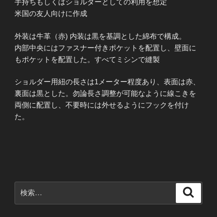
手持ちもしくはショルダーとしての利用を想定
米国の友人向けに作成
外装は牛革（赤) 内装は黒を基調とした綿布で構成。
内部中央にはファスナー付きポケットを配置し、壁面に
もポケットを配置した。すべてミシンで縫製
ショルダー用紐の長さは1メーター程度あり、表面は赤、
裏面は黒とした。勿論長さ調整が可能なように線こきを
両側に配置し、不要時には外せるようにフックを付け
た。
検
検
索
索: