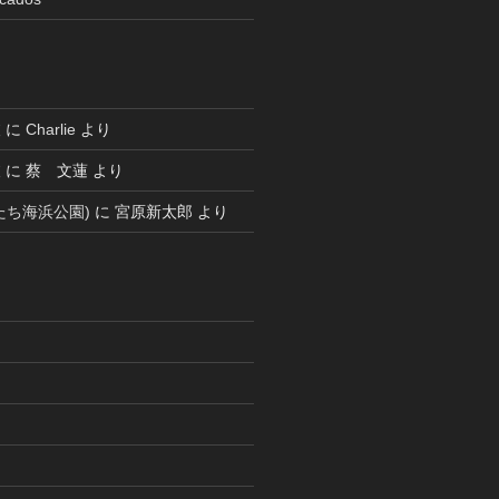
被
に
Charlie
より
被
に
蔡 文蓮
より
たち海浜公園)
に
宮原新太郎
より