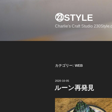
コ
ン
㉓STYLE
テ
ン
Charlie's Craft Studio 230Style
ツ
へ
ス
キ
ッ
プ
カテゴリー:
WEB
投
2020-10-05
稿
ルーン再発見
日: