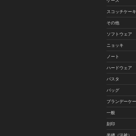
ケース
スコッチケー
その他
ソフトウェア
ニョッキ
ノート
ハードウェア
パスタ
バッグ
ブランデーケ
一般
刻印
半纏（法被）