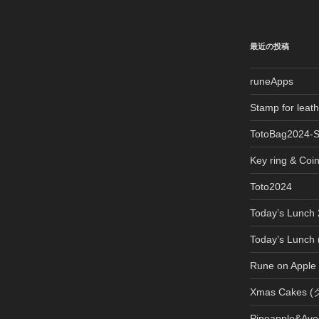
最近の投稿
runeApps
Stamp for le
TotoBag2024-
Key ring & Coi
Toto2024
Today’s Lun
Today’s Lun
Rune on Apple
Xmas Cake
Pineapple&Avo