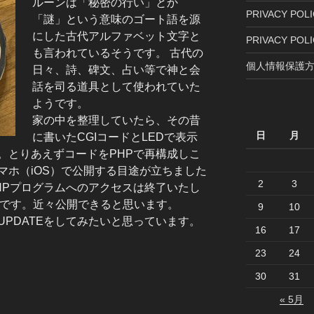
ルーンは「秘密の行い」とか
PRIVACY POLIC
「謎」という意味のゴート語を源
にした古代アルファベット文字と
PRIVACY POLI
も言われているそうです。 古代の
個人情報保護方
日々、詩、碑文、占い等で神と会
話を司る道具として使われていた
ようです。
家の中を整理していたら、その昔
日
月
に書いたCGIコードとLEDで表示
。とりあえずコードをPHPで再構成しこ
マホ（iOS）で公開する目途が立ちました
2
3
HPプログラムへのアクセスは終了いたし
備中です。近々公開できると思います。
9
10
PDATEをしてみたいと思っています。
16
17
23
24
30
31
« 5月