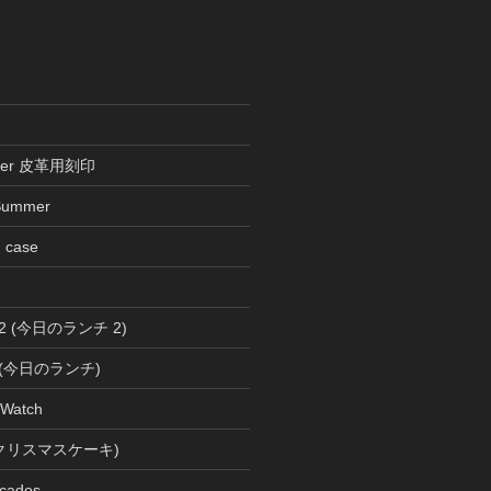
ather 皮革用刻印
Summer
n case
ch 2 (今日のランチ 2)
ch (今日のランチ)
 Watch
s (クリスマスケーキ)
cados