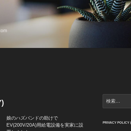
.com
検
)
索:
娘のハズバンドの助けで
PRIVACY POLI
EV(200V/20A)用給電設備を実家に設