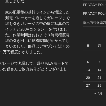
置しました。
PRIVACY POLIC
家の配電盤の基幹ラインから増設した
PRIVACY POLI
漏電ブレーカーを通してガレージまで
個人情報保護方
線を引きガレージの中の壁に写真のス
イッチと200Vコンセントを付けまし
た。作業時間はおおよそ３時間程度電
線の引き回しに結構時間がかかってし
日
月
まいました。部品はアマゾンと近くの
１万円程度かかりました。
6
7
ガレージで充電して、帰りもEVモードで
いた皆さんご協力ありがとうございまし
13
14
20
21
27
28
« 7月