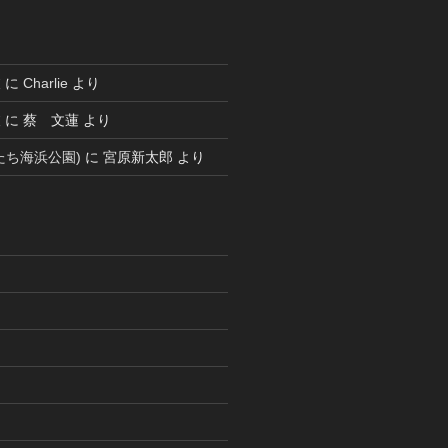
被
に
Charlie
より
被
に
蔡 文蓮
より
たち海浜公園)
に
宮原新太郎
より