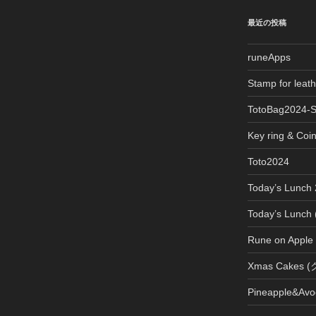
最近の投稿
runeApps
Stamp for le
TotoBag2024-
Key ring & Coi
Toto2024
Today’s Lun
Today’s Lun
Rune on Apple
Xmas Cake
Pineapple&Avo