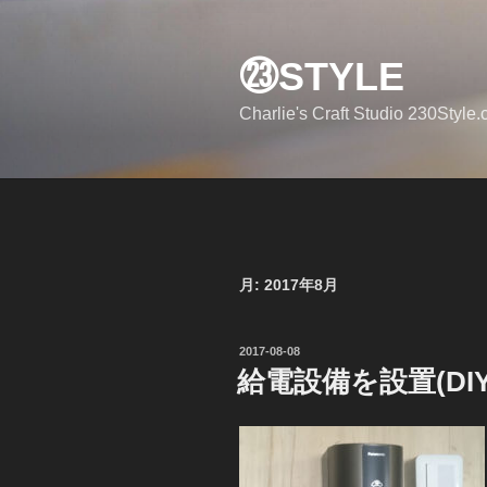
コ
ン
㉓STYLE
テ
ン
Charlie's Craft Studio 230Style
ツ
へ
ス
キ
ッ
プ
月:
2017年8月
投
2017-08-08
稿
給電設備を設置(DIY
日: