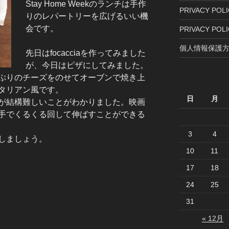
Stay Home Weekのランチは手作
PRIVACY POLIC
りのレパートリーを広げるいい機
会です。
PRIVACY POLI
個人情報保護方
先日はfocacciaを作ってみました
が、今日はピザにしてみました。
ぷりのチーズをのせてオーブンで焼き上
タリアン風です。
日
月
が結構難しいことがわかりました。映画
手でくるくる回して伸ばすことができる
3
4
しましょう。
10
11
17
18
24
25
31
« 12月