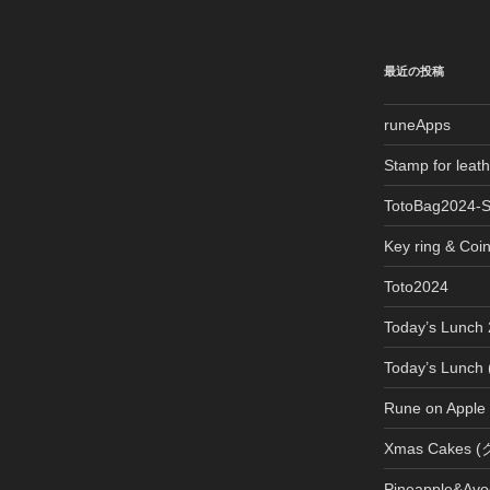
最近の投稿
runeApps
Stamp for le
TotoBag2024-
Key ring & Coi
Toto2024
Today’s Lun
Today’s Lun
Rune on Apple
Xmas Cake
Pineapple&Avo