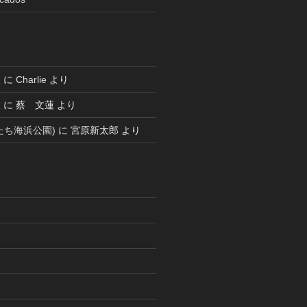
被
に
Charlie
より
被
に
蔡 文蓮
より
たち海浜公園)
に
宮原新太郎
より