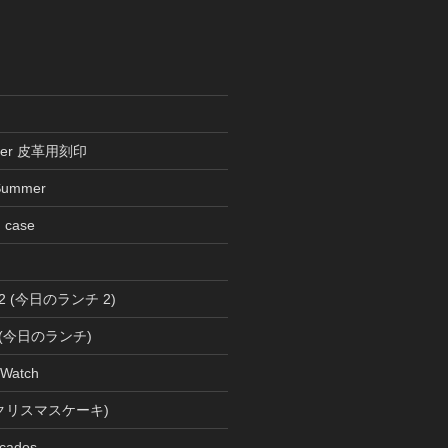
ather 皮革用刻印
Summer
n case
ch 2 (今日のランチ 2)
ch (今日のランチ)
 Watch
s (クリスマスケーキ)
cados