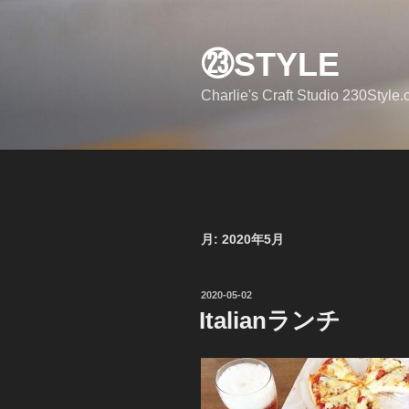
コ
ン
㉓STYLE
テ
ン
Charlie's Craft Studio 230Style
ツ
へ
ス
キ
ッ
プ
月:
2020年5月
投
2020-05-02
稿
Italianランチ
日: