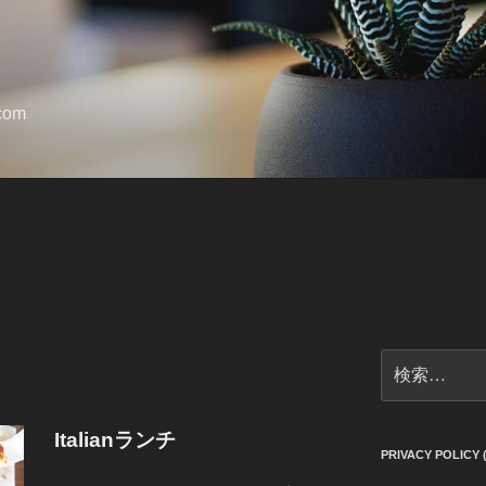
.com
検
索:
Italianランチ
PRIVACY POLI