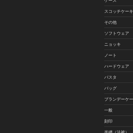
ケース
スコッチケー
その他
ソフトウェア
ニョッキ
ノート
ハードウェア
パスタ
バッグ
ブランデーケ
一般
刻印
半纏（法被）