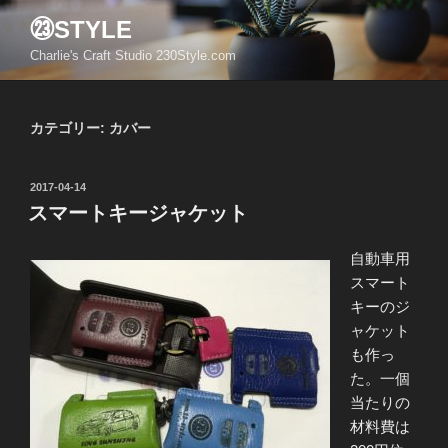
コ
㉓STYLE
ン
Charlie's Craft Studio 230Style.com
テ
ン
ツ
カテゴリー:
カバー
へ
ス
キ
投
2017-04-14
ッ
稿
スマートキージャケット
日:
プ
自動車用
スマート
キーのジ
ャケット
も作っ
た。一個
当たりの
材料費は