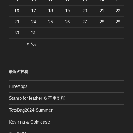
16
17
18
19
20
21
22
23
24
25
26
27
28
29
30
31
« 5月
最近の投稿
runeApps
Stamp for leather 皮革用刻印
TotoBag2024-Summer
Key ring & Coin case