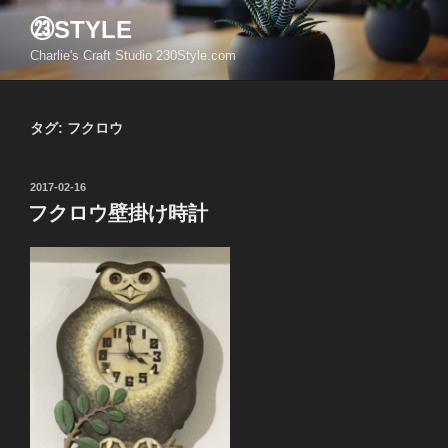
コ
㉓STYLE
ン
Charlie's Craft Studio 230Style.com
テ
ン
ツ
タグ:
フクロウ
へ
ス
キ
投
2017-02-16
ッ
稿
フクロウ壁掛け時計
日:
プ