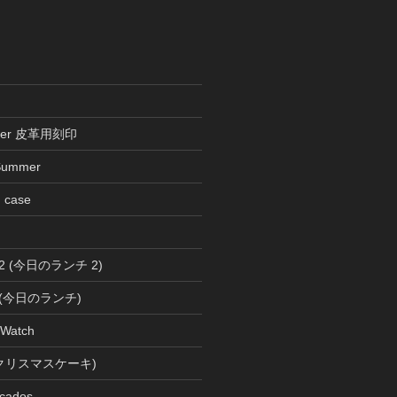
ather 皮革用刻印
Summer
n case
ch 2 (今日のランチ 2)
ch (今日のランチ)
 Watch
s (クリスマスケーキ)
cados