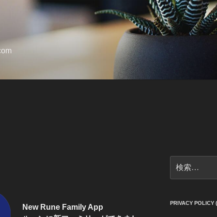
.com
検
索:
PRIVACY POLI
New Rune Family App