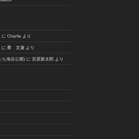
被
に
Charlie
より
被
に
蔡 文蓮
より
たち海浜公園)
に
宮原新太郎
より