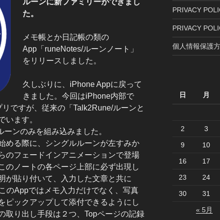
ルーンに新ファミリーができまし
PRIVACY POLIC
た。
PRIVACY POLI
メモ帳とか日記帳の類の
個人情報保護方
App「runeNotes/ルーンノート」
をリリースしました。
久しぶりに、iPhone Appに戻って
日
月
きました。今回はiPhone内部で
プリですが、従来の「Talk2Rune/ルーンと
でいます。
2
3
ルルーンのみを組み込みました。
始める際に、シングルルーンが左すみか
9
10
らのフェードインアニメーションで登場
16
17
このノートの各ページ上部に必ず出現し
23
24
明が貼り付いて、入力した文章と共に
このAppではメモ入力だけでなく、写真
30
31
をピックアップして添付できるようにし
« 5月
の取り出し手段は２つ、Topページの記録