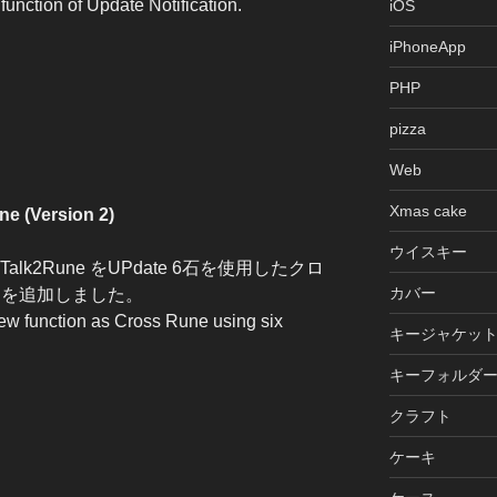
function of Update Notification.
iOS
iPhoneApp
PHP
pizza
Web
Xmas cake
ne (Version 2)
ウイスキー
p Talk2Rune をUPdate 6石を使用したクロ
カバー
ンを追加しました。
w function as Cross Rune using six
キージャケッ
キーフォルダ
クラフト
ケーキ