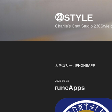
コ
ン
㉓STYLE
テ
ン
Charlie's Craft Studio 230Style
ツ
へ
ス
キ
ッ
プ
カテゴリー:
IPHONEAPP
投
2025-05-15
稿
runeApps
日: