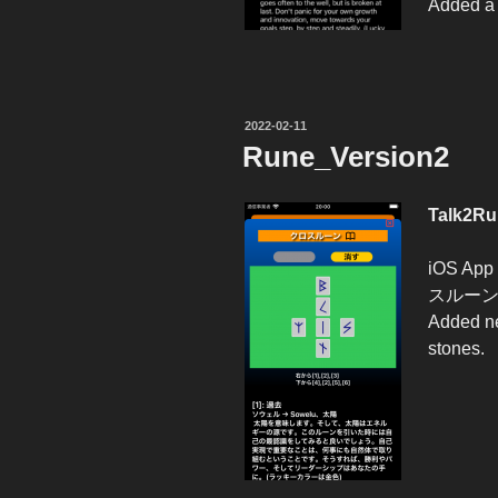
Added a 
投
2022-02-11
稿
Rune_Version2
日:
Talk2Ru
iOS Ap
スルー
Added ne
stones.