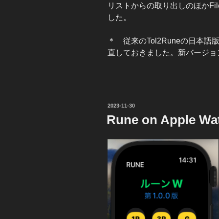
リストからの取り出しのほかFil
した。
＊ 従来のTol2Runeの日
直しておきました。新バージョン
投
2023-11-30
稿
Rune on Apple Wa
日: