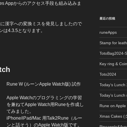
es Appからのアクセス手段も組み込みま
最近の投稿
本語版に漢字への変換ミスを発見しましたので
は4.3.5となります。
runeApps
Stamp for le
TotoBag2024-
Key ring & Coi
tch
Toto2024
Rune W (ルーンApple Watch版) 試作
Today’s Lun
Today’s Lun
Apple Watchのプログラミングの学習
を兼ねてApple Watch用Runeを作成し
Rune on Apple
てみました。
Xmas Cake
iPhone/iPad/Mac 用Talk2Rune（ルー
ンと話そう）のApple Watch版です。
Pineapple&Avo