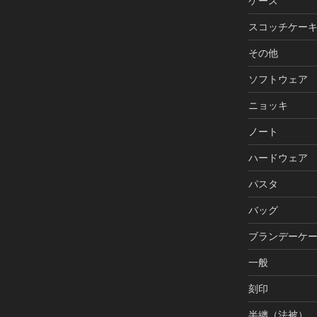
ケース
スコッチケー
その他
ソフトウェア
ニョッキ
ノート
ハードウェア
パスタ
バッグ
ブランデーケ
一般
刻印
半纏（法被）