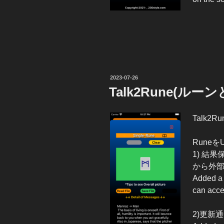
投
2023-07-26
稿
Talk2Rune(ルーン
日:
Talk2R
Runeを
1) 結
から外
Added a 
can acces
2)更新