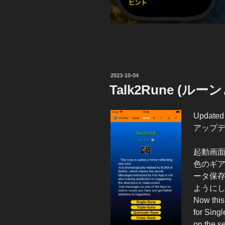
投
2023-10-04
稿
Talk2Rune (ルーン
日:
Updated
アップ
起動画
色のギ
ータ保存
ように
Now this
for Sing
on the se