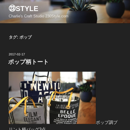
コ
㉓STYLE
ン
Charlie's Craft Studio 230Style.com
テ
ン
ツ
タグ:
ポップ
へ
ス
キ
投
2017-02-17
ッ
稿
ポップ柄トート
日:
プ
ポップ調プ
リント柄バッグ3点