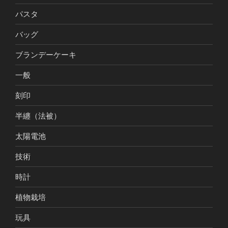
パスタ
バッグ
ブランデーケーキ
一般
刻印
半纏（法被）
太陽電池
技術
時計
植物栽培
玩具