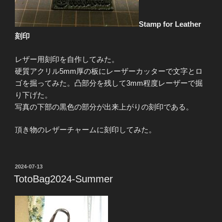
Stamp for Leather
刻印
レザー用刻印を自作してみた。
硬質アクリル5mm厚の板にレーザーカッターで文字とロ
ゴを掘ってみた。凸部分を残して3mm程度レーザーで掘
り下げた。
写真の下部の黒色の部分が出来上がりの刻印である。
頂き物のレザーチャームに刻印してみた。
投
2024-07-13
稿
TotoBag2024-Summer
日: