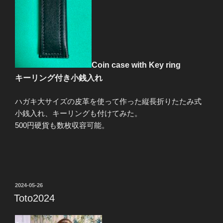
Coin case with Key ring
キーリング付き小銭入れ
ハガキ大サイズの皮革を使って作った縦長折りたたみ式
小銭入れ、キーリングも付けてみた。
500円硬貨も数枚収容可能。
投
2024-05-26
稿
Toto2024
日: