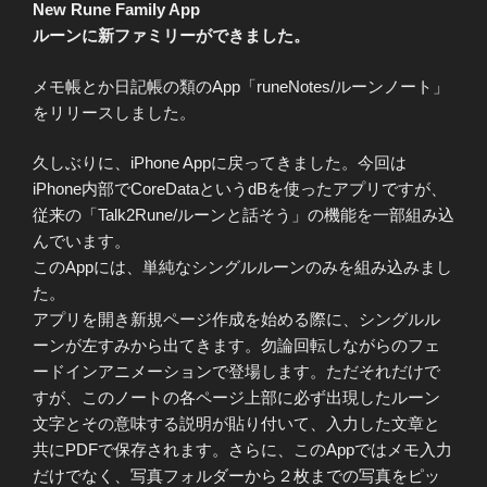
New Rune Family App
ルーンに新ファミリーができました。
メモ帳とか日記帳の類のApp「runeNotes/ルーンノート」
をリリースしました。
久しぶりに、iPhone Appに戻ってきました。今回は
iPhone内部でCoreDataというdBを使ったアプリですが、
従来の「Talk2Rune/ルーンと話そう」の機能を一部組み込
んでいます。
このAppには、単純なシングルルーンのみを組み込みまし
た。
アプリを開き新規ページ作成を始める際に、シングルル
ーンが左すみから出てきます。勿論回転しながらのフェ
ードインアニメーションで登場します。ただそれだけで
すが、このノートの各ページ上部に必ず出現したルーン
文字とその意味する説明が貼り付いて、入力した文章と
共にPDFで保存されます。さらに、このAppではメモ入力
だけでなく、写真フォルダーから２枚までの写真をピッ