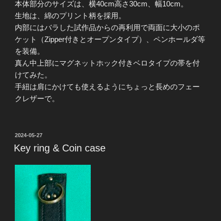
本体部分のサイズは、横40cm高さ30cm、幅10cm。
生地は、綿のプリント柄を採用。
内部にはバラした試作品からの再利用で両面に大小のポ
ケット（Zipper付きとオープンタイプ）、ペンホールダ等
を装備。
真ん中上部にマグネットホック付きベロタイプの帯を付
けてみた。
手紐は肩にかけても使えるようにちょっと長めのフェー
クレザーで。
投
2024-05-27
稿
Key ring & Coin case
日: