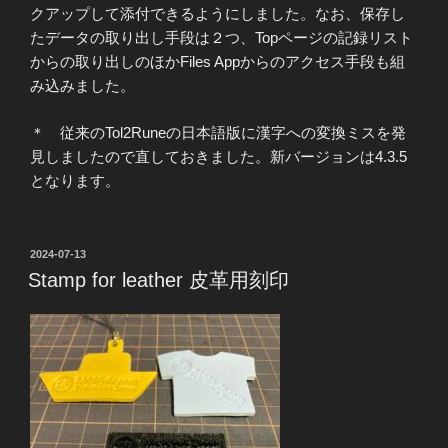
クアップして添付できるようにしました。なお、保存し
たデータの取り出し手段は２つ、Topページの記録リスト
からの取り出しのほかFiles Appからのアクセス手段も組
み込みました。
＊ 従来のTol2Runeの日本語版に漢字への変換ミスを発
見しましたので直しておきました。新バージョンは4.3.5
となります。
投
2024-07-13
稿
Stamp for leather 皮革用刻印
日: