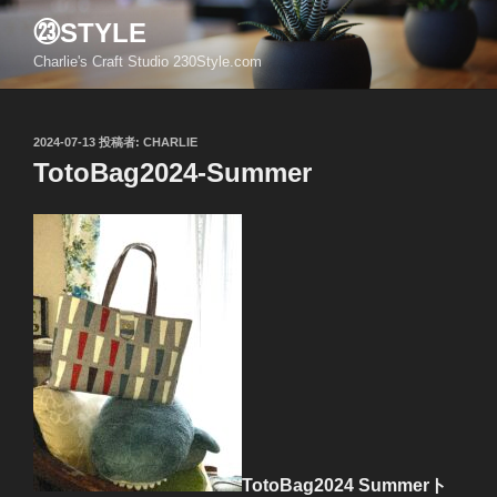
コ
㉓STYLE
ン
Charlie's Craft Studio 230Style.com
テ
ン
ツ
投
2024-07-13
投稿者:
CHARLIE
へ
稿
TotoBag2024-Summer
ス
日:
キ
ッ
プ
TotoBag2024 Summerト