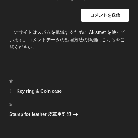
このサイトはスパムを低減するために Akismet を使って
います。
コメントデータの処理方法の詳細はこちらをご
覧ください
。
投
前
前
稿
の
Key ring & Coin case
ナ
投
ビ
稿
次
次
ゲ
の
Stamp for leather 皮革用刻印
投
ー
稿
シ