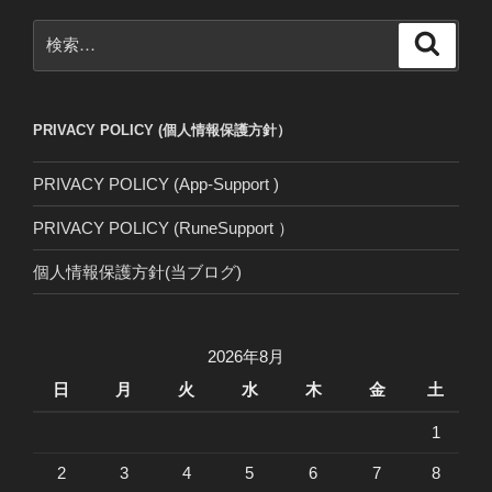
ョ
ン
検
検
索
索:
PRIVACY POLICY (個人情報保護方針）
PRIVACY POLICY (App-Support )
PRIVACY POLICY (RuneSupport ）
個人情報保護方針(当ブログ)
2026年8月
日
月
火
水
木
金
土
1
2
3
4
5
6
7
8