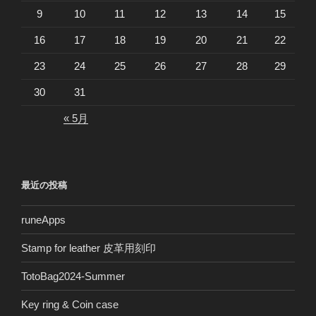
9
10
11
12
13
14
15
16
17
18
19
20
21
22
23
24
25
26
27
28
29
30
31
« 5月
最近の投稿
runeApps
Stamp for leather 皮革用刻印
TotoBag2024-Summer
Key ring & Coin case