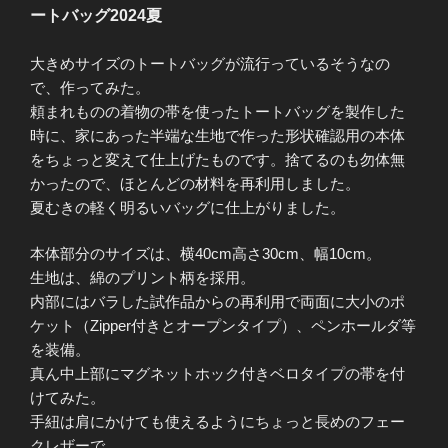
ートバッグ2024夏
大きめサイズのトートバッグが流行っているそうなの
で、作ってみた。
頼まれものの着物の帯を使ったトートバッグを製作した
時に、家にあった半端な生地で作った形状確認用の本体
をちょっと変えて仕上げたものです。捨てるのも勿体無
かったので、ほとんどの材料を再利用しました。
夏むきの軽く明るいバッグに仕上がりました。
本体部分のサイズは、横40cm高さ30cm、幅10cm。
生地は、綿のプリント柄を採用。
内部にはバラした試作品からの再利用で両面に大小のポ
ケット（Zipper付きとオープンタイプ）、ペンホールダ等
を装備。
真ん中上部にマグネットホック付きベロタイプの帯を付
けてみた。
手紐は肩にかけても使えるようにちょっと長めのフェー
クレザーで。