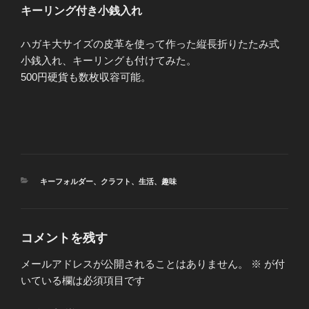
キーリング付き小銭入れ
ハガキ大サイズの皮革を使って作った縦長折りたたみ式
小銭入れ、キーリングも付けてみた。
500円硬貨も数枚収容可能。
カ
キーフォルダー
、
クラフト
、
生活
、
趣味
テ
ゴ
リ
ー
コメントを残す
メールアドレスが公開されることはありません。
※
が付
いている欄は必須項目です