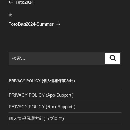
の
Toto2024
ナ
投
ビ
稿
次
次
ゲ
の
TotoBag2024-Summer
投
ー
稿
シ
ョ
ン
検
検
索
索:
PRIVACY POLICY (個人情報保護方針）
PRIVACY POLICY (App-Support )
PRIVACY POLICY (RuneSupport ）
個人情報保護方針(当ブログ)