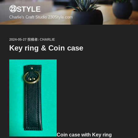
コ
㉓STYLE
ン
Charlie's Craft Studio 230Style.com
テ
ン
ツ
投
2024-05-27
投稿者:
CHARLIE
へ
稿
Key ring & Coin case
ス
日:
キ
ッ
プ
Coin case with Key ring