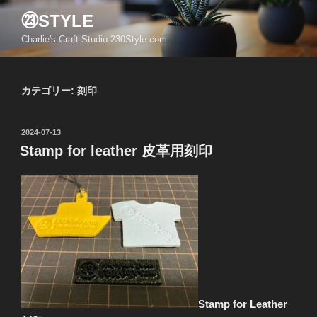
コ
㉓STYLE
ン
Charlie's Craft Studio 230Style.com
テ
ン
ツ
カテゴリー:
刻印
へ
ス
キ
投
2024-07-13
ッ
稿
Stamp for leather 皮革用刻印
日:
プ
Stamp for Leather