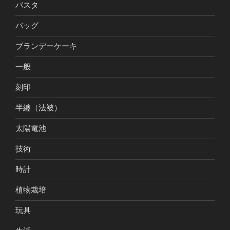
パスタ
バッグ
ブランデーケーキ
一般
刻印
半纏（法被）
太陽電池
技術
時計
植物栽培
玩具