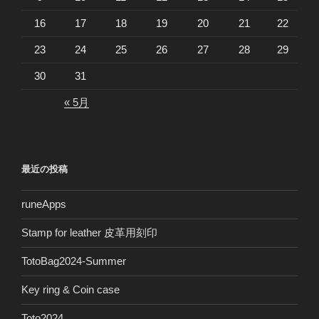
16
17
18
19
20
21
22
23
24
25
26
27
28
29
30
31
« 5月
最近の投稿
runeApps
Stamp for leather 皮革用刻印
TotoBag2024-Summer
Key ring & Coin case
Toto2024