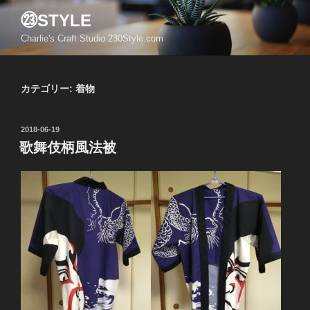
コ
㉓STYLE
ン
Charlie's Craft Studio 230Style.com
テ
ン
ツ
カテゴリー:
着物
へ
ス
キ
投
2018-06-19
ッ
稿
歌舞伎柄風法被
日:
プ