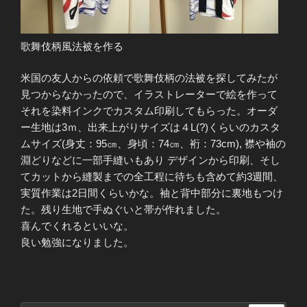
歌舞伎柄風法被を作る
米国の友人からの依頼で歌舞伎柄の法被を探してみたが
見つからなかったので、イラストレーターで絵を作って
それを染料インクでカスタム印刷してもらった。オーダ
ー生地は3ｍ、出来上がりサイズは４L(?)くらいのカスタ
ムサイズ(身丈：95㎝、身頃：74㎝、裄：73cm), 襟や袖の
淵どりなどに一部手縫いもあり デザインから印刷、そし
てカットから縫製までの全工程に待ちも含めて約3週間、
実質作業は2日間くらいかな。袖と背中部分に裏地もつけ
た。残り生地で手ぬぐいと帯が作れました。
喜んでくれるといいな。
良い勉強になりました。