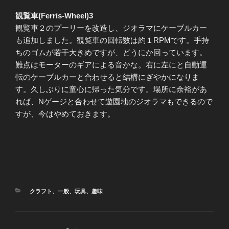
観覧車(Ferris-Wheel)3
観覧車２のプーリーを改造し、ジオラマにケーブルカー
も追加しました。観覧車の回転数は約１RPMです。手持
ちのゴムが若干大きめですが、どうにか回っています。
難点はモーターのギアによる音かな。右に左にと自動運
転のケーブルカーと合わせると結構にぎやかになりま
す。久しぶりに童心に帰った気分です。場所に余裕があ
れば、Nゲージと合わせて遊園地のジオラマもできるので
すが、今はやめておきます。
カ
クラフト
、
一般
、
玩具
、
趣味
テ
ゴ
リ
ー