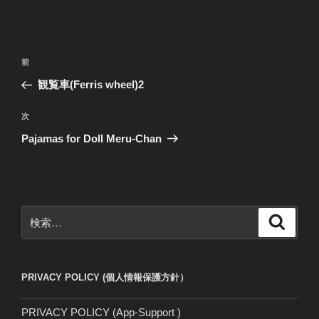
投
前
前
稿
の
観覧車(Ferris wheel)2
ナ
投
ビ
稿
次
次
ゲ
の
Pajamas for Doll Meru-Chan
投
ー
稿
シ
ョ
ン
検
検
索
索:
PRIVACY POLICY (個人情報保護方針）
PRIVACY POLICY (App-Support )