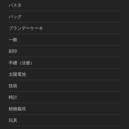
パスタ
バッグ
ブランデーケーキ
一般
刻印
半纏（法被）
太陽電池
技術
時計
植物栽培
玩具