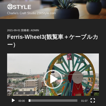
コ
㉓STYLE
ン
Charlie's Craft Studio 230Style.com
テ
ン
ツ
投
2021-09-01
投稿者:
ADMIN
へ
稿
Ferris-Wheel3(観覧車＋ケーブルカ
ス
日:
キ
ー）
ッ
プ
動
画
プ
レ
ー
ヤ
ー
00:00
01:07