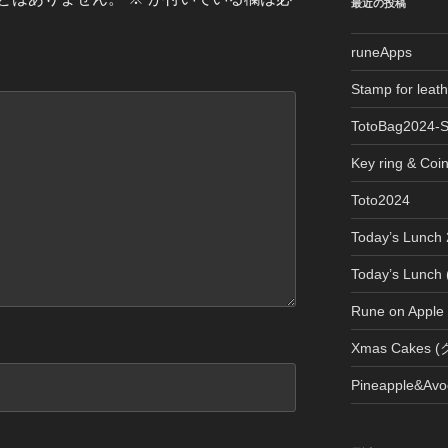
最近の投稿
runeApps
Stamp for le
TotoBag2024-
Key ring & Coi
Toto2024
Today’s Lun
Today’s Lun
Rune on Apple
Xmas Cake
Pineapple&Avo