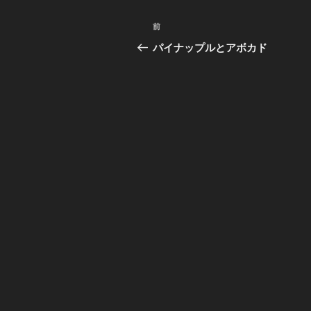
投
前
前
稿
の
パイナップルとアボカド
投
ナ
稿
ビ
ゲ
ー
シ
ョ
ン