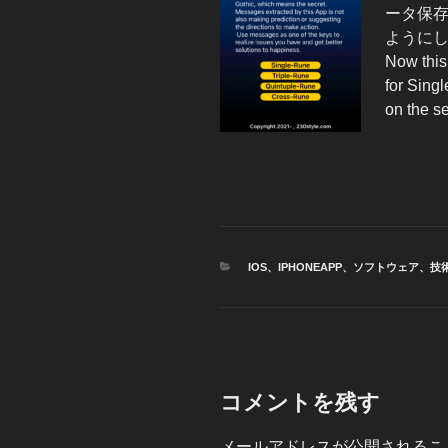
ータ保存
ように
Now this
for Sing
on the se
カ
IOS
、
IPHONEAPP
、
ソフトウェア
、
技
テ
ゴ
リ
ー
コメントを残す
メールアドレスが公開されるこ