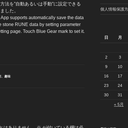
方法を”自動あるいは手動”に設定できる
個人情報保護方
しました。
 App supports automatically save the data
le stone RUNE data by setting parameter
tting page. Touch Blue Gear mark to set it.
日
月
2
3
9
10
16
17
術
、
趣味
23
24
30
31
« 5月
とはありません。
※
が付いている欄は必