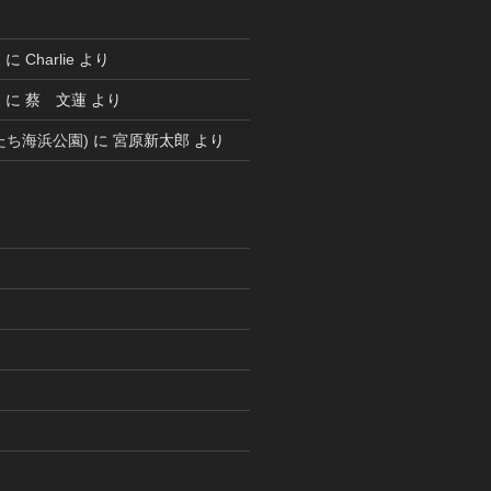
被
に
Charlie
より
被
に
蔡 文蓮
より
たち海浜公園)
に
宮原新太郎
より