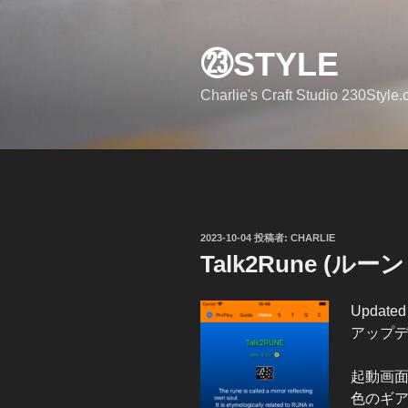
コ
ン
㉓STYLE
テ
ン
Charlie's Craft Studio 230Style
ツ
へ
ス
キ
ッ
プ
投
2023-10-04
投稿者:
CHARLIE
稿
Talk2Rune (ルーン
日:
Updated
アップ
起動画
色のギ