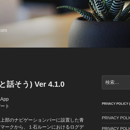
.com
検
と話そう) Ver 4.1.0
索:
 App
PRIVACY POLI
デート
PRIVACY POLIC
面上部のナビゲーションバーに設置した青
アマークから、１石ルーンにおけるログデ
PRIVACY POLI