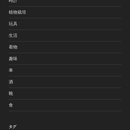
時計
植物栽培
玩具
生活
着物
趣味
車
酒
靴
食
タグ