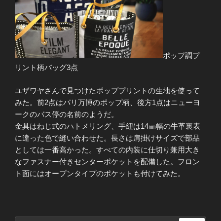
ポップ調プ
リント柄バッグ3点
ユザワヤさんで見つけたポッププリントの生地を使って
みた。前2点はパリ万博のポップ柄、後方1点はニューヨ
ークのバス停の名前のようだ。
金具はねじ式のハトメリング、手紐は14㎜幅の牛革裏表
に違った色で縫い合わせた。長さは肩掛けサイズで部品
としては一番高かった。すべての内装に仕切り兼用大き
なファスナー付きセンターポケットを配備した。フロン
ト面にはオープンタイプのポケットも付けてみた。