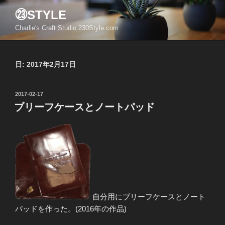
コ
㉓STYLE
ン
Charlie's Craft Studio 230Style.com
テ
ン
ツ
日:
2017年2月17日
へ
ス
キ
投
2017-02-17
ッ
稿
ブリーフケースとノートパッド
日:
プ
自分用にブリーフケースとノート
パッドを作った。(2016年の作品)