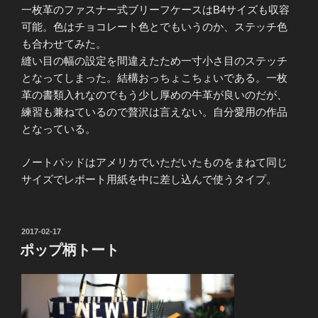
一枚革のファスナー式ブリーフケースはB4サイズも収容
可能。色はチョコレート色とでもいうのか、ステッチ色
も合わせてみた。
縫い目の幅の設定を間違えたため一寸小さ目のステッチ
となってしまった。結構おっちょこちょいである。一枚
革の書類入れなのでもう少し厚めの牛革が良いのだが、
練習も兼ねているので贅沢は言えない。自分愛用の作品
となっている。
ノートパッドはアメリカでいただいたものをまねて同じ
サイズでレポート用紙を中に差し込んで使うタイプ。
投
2017-02-17
稿
ポップ柄トート
日: