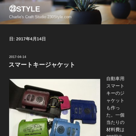
コ
㉓STYLE
ン
Charlie's Craft Studio 230Style.com
テ
ン
ツ
日:
2017年4月14日
へ
ス
キ
投
2017-04-14
ッ
稿
スマートキージャケット
日:
プ
自動車用
スマート
キーのジ
ャケット
も作っ
た。一個
当たりの
材料費は