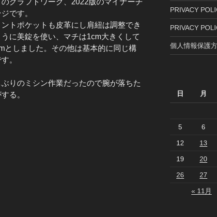
々のクラフトワーク、2022版のマイナーチ
PRIVACY POLIC
ンジです。
ロントポケットも皮革にし肩紐は調整でき
PRIVACY POLI
ように美錠を使い、マチは1cm大きくして
個人情報保護方
5cmとしました。その他は基本的に同じ構
です。
しぶりのミシン作業だったので腕が落ちた
日
月
がする。
5
6
12
13
19
20
26
27
« 11月