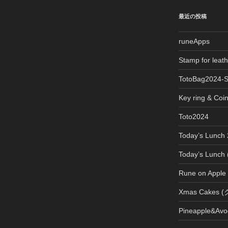
最近の投稿
runeApps
Stamp for le
TotoBag2024-
Key ring & Coi
Toto2024
Today’s Lun
Today’s Lun
Rune on Apple
Xmas Cake
Pineapple&Avo