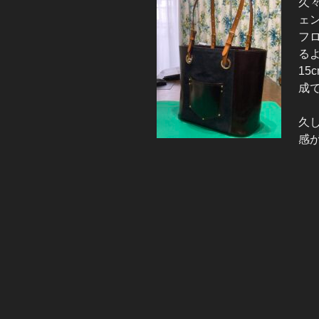
久
ェ
フ
る
1
成
久
感