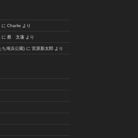
被
に
Charlie
より
被
に
蔡 文蓮
より
たち海浜公園)
に
宮原新太郎
より