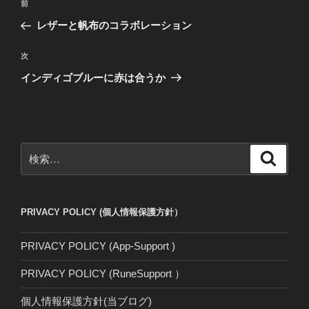
前
前
稿
の
レザーと帆布のコラボレーション
ナ
投
ビ
稿
次
次
ゲ
の
インディゴブルーに赤は合うか
投
ー
稿
シ
ョ
ン
検
検
索
索:
PRIVACY POLICY (個人情報保護方針）
PRIVACY POLICY (App-Support )
PRIVACY POLICY (RuneSupport ）
個人情報保護方針(当ブログ)