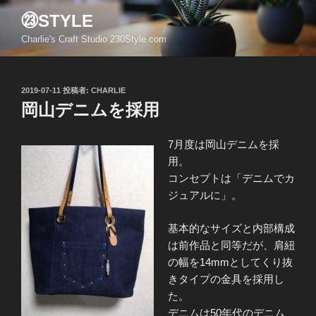
コ
㉓STYLE
ン
Charlie's Craft Studio 230Style.com
テ
ン
ツ
投
2019-07-11
投稿者:
CHARLIE
へ
稿
岡山デニムを採用
ス
日:
キ
ッ
7月度は岡山デニムを採
プ
用。
コンセプトは「デニムでカ
ジュアルに」。
基本的なサイズと内部構成
は前作品と同等だが、肩紐
の幅を14mmとしてくり抜
きタイプの金具を採用し
た。
デニムは50年代のデニム