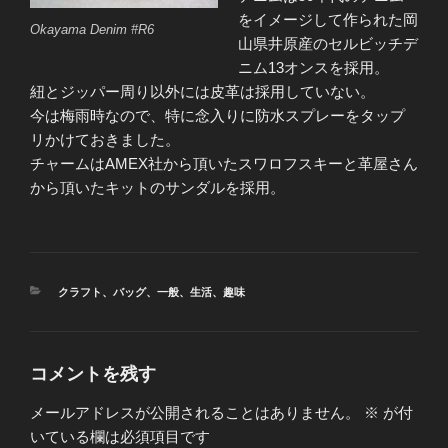
をイメージして作られた岡
Okayama Denim #R6
山県井原産のセルビッチデ
ニム13オンスを採用。
紐とジッパー周り以外には皮革は採用していない。
今は梅雨時なので、特に念入りに防水スプレーをタップ
リかけておきました。
チャームはAMEX社から頂いたスワロフスキーと革屋さん
から頂いたキットのサンダルを採用。
カ
クラフト
、
バッグ
、
一般
、
生活
、
趣味
テ
ゴ
リ
ー
コメントを残す
メールアドレスが公開されることはありません。
※
が付
いている欄は必須項目です