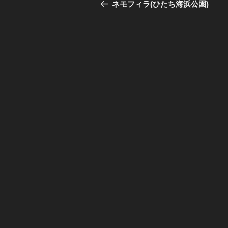
稿
の
ネモフィラ(ひたち海浜公園)
投
ナ
稿
ビ
ゲ
ー
シ
ョ
ン