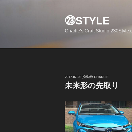
コ
ン
㉓STYLE
テ
ン
Charlie's Craft Studio 230Style
ツ
へ
ス
キ
ッ
プ
投
2017-07-05
投稿者:
CHARLIE
稿
未来形の先取り
日: