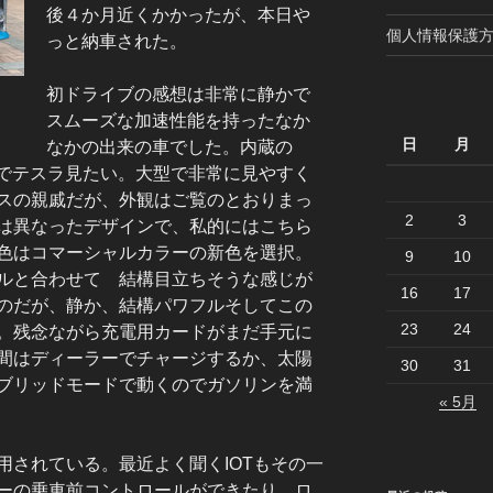
後４か月近くかかったが、本日や
個人情報保護方
っと納車された。
初ドライブの感想は非常に静かで
スムーズな加速性能を持ったなか
日
月
なかの出来の車でした。内蔵の
るでテスラ見たい。大型で非常に見やすく
スの親戚だが、外観はご覧のとおりまっ
2
3
は異なったデザインで、私的にはこちら
色はコマーシャルカラーの新色を選択。
9
10
ルと合わせて 結構目立ちそうな感じが
16
17
のだが、静か、結構パワフルそしてこの
23
24
。残念ながら充電用カードがまだ手元に
間はディーラーでチャージするか、太陽
30
31
ブリッドモードで動くのでガソリンを満
« 5月
用されている。最近よく聞くIOTもその一
ーの乗車前コントロールができたり、ロ