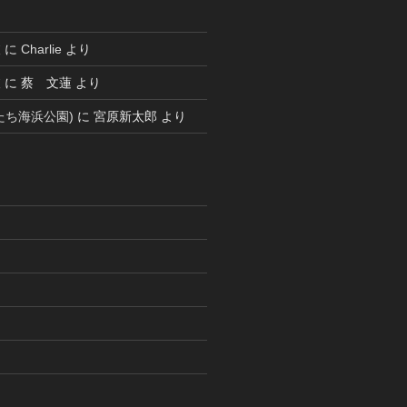
被
に
Charlie
より
被
に
蔡 文蓮
より
たち海浜公園)
に
宮原新太郎
より