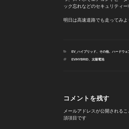
ック忘れなどのセキュリティー
明日は高速道路でも走ってみよ
カ
EV_ハイブリッド
、
その他
、
ハードウェ
テ
タ
EV/HYBRID
、
太陽電池
ゴ
グ
リ
ー
コメントを残す
メールアドレスが公開されるこ
須項目です