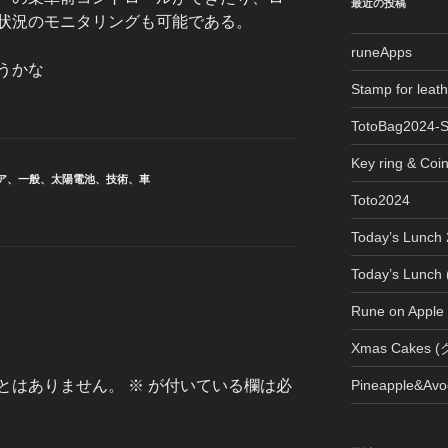
最近の投稿
状況のモニタリングも可能である。
runeApps
うかな
Stamp for le
TotoBag2024-
Key ring & Coi
ア
、
一般
、
太陽電池
、
技術
、
車
Toto2024
Today’s Lun
Today’s Lun
Rune on Apple
Xmas Cake
とはありません。
※
が付いている欄は必
Pineapple&Avo